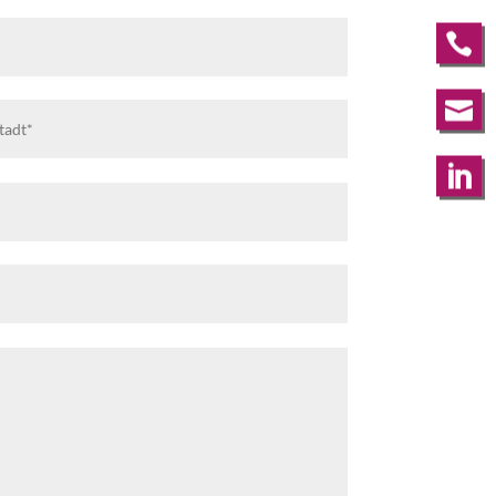


