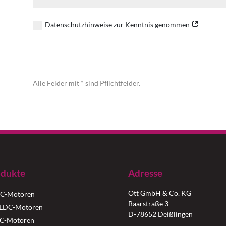
Datenschutzhinweise zur Kenntnis genommen
Alternative:
Alle Felder mit * sind Pflichtfelder.
dukte
Adresse
Ott GmbH & Co. KG
C-Motoren
Baarstraße 3
LDC-Motoren
D-78652 Deißlingen
C-Motoren