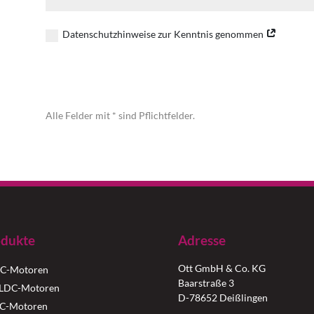
Datenschutzhinweise zur Kenntnis genommen
Alternative:
Alle Felder mit * sind Pflichtfelder.
dukte
Adresse
Ott GmbH & Co. KG
C-Motoren
Baarstraße 3
LDC-Motoren
D-78652 Deißlingen
C-Motoren