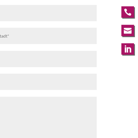


