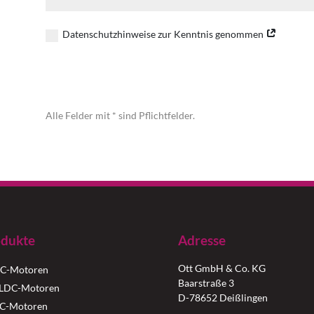
Datenschutzhinweise zur Kenntnis genommen
Alternative:
Alle Felder mit * sind Pflichtfelder.
dukte
Adresse
Ott GmbH & Co. KG
C-Motoren
Baarstraße 3
LDC-Motoren
D-78652 Deißlingen
C-Motoren