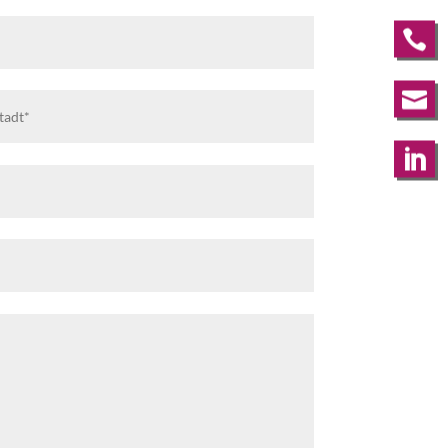


