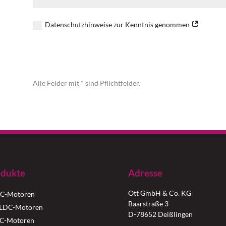
Datenschutzhinweise zur Kenntnis genommen
Alternative:
Alle Felder mit * sind Pflichtfelder.
dukte
Adresse
Ott GmbH & Co. KG
C-Motoren
Baarstraße 3
LDC-Motoren
D-78652 Deißlingen
C-Motoren