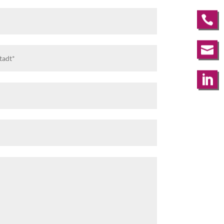


