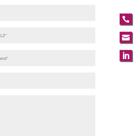


