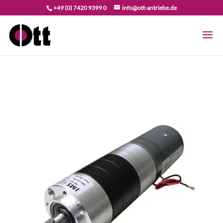
+49 (0) 7420 9399 0
info@ott-antriebe.de