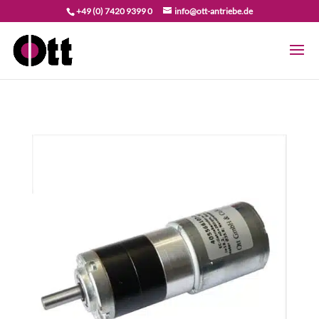
+49 (0) 7420 9399 0
info@ott-antriebe.de