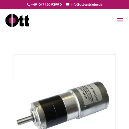
+49 (0) 7420 9399 0
info@ott-antriebe.de