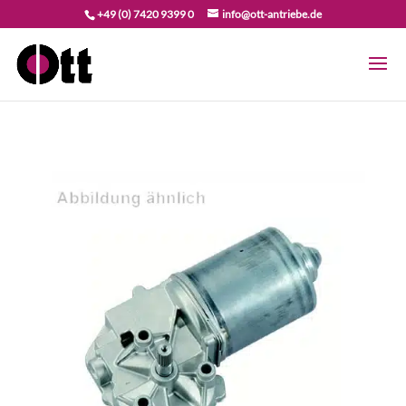
+49 (0) 7420 9399 0
info@ott-antriebe.de