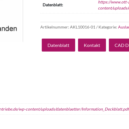
https://www.ott-
Datenblatt:
content/uploads/
Artikelnummer:
AKL10016-01
Kategorie:
Ausla
Datenblatt
Kontakt
CAD D
ntriebe.de/wp-content/uploads/datenblaetter/Information_Deckblatt.pd