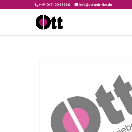
+49 (0) 7420 9399 0
info@ott-antriebe.de