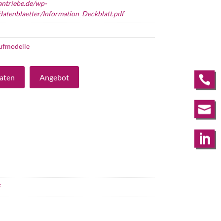
antriebe.de/wp-
datenblaetter/Information_Deckblatt.pdf
ufmodelle
aten
Angebot



f