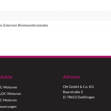
es Externen Bremswiderstandes
dukte
Adresse
Ott GmbH & Co. KG
C-Motoren
Baarstraße 3
LDC-Motoren
D-78652 Deißlingen
C-Motoren
teuerungen