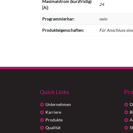
Maximalstrom (kurzfristig)
24
[A]:
Programmierbar:
nein
Produkteigenschaften:
Für Anschluss ein
Quick Links
Pro
Unternehmen
D
Karriere
B
Produkte
A
Qualität
S