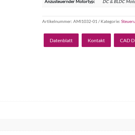
Anzusteuernder Motortyp:
DC & BLDC Mot
Artikelnummer:
AMI1032-01
Kategorie:
Steuer
Datenblatt
Kontakt
CAD D