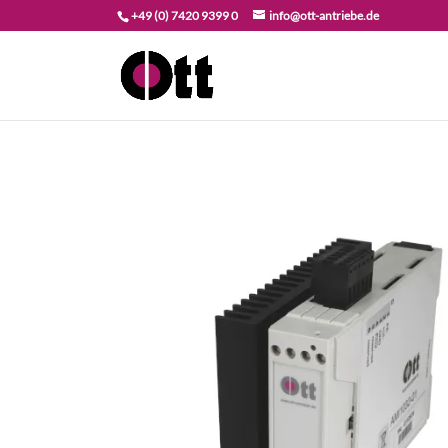
+49 (0) 7420 9399 0
info@ott-antriebe.de