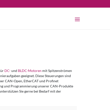
für
DC-
und
BLDC-Motoren
mit Spitzenströmen
onieraufgaben geeignet. Diese Steuerungen sind
 über CAN-Open, EtherCAT und Profinet
erung und Programmierung unserer CAN-Produkte
nterstützen Sie gerne bei Bedarf mit der