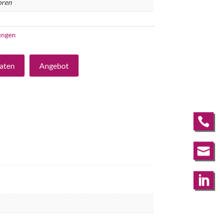
oren
ungen
aten
Angebot


