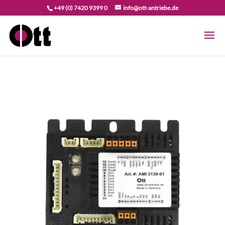
+49 (0) 7420 9399 0
info@ott-antriebe.de