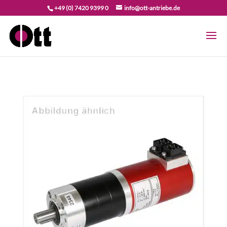
+49 (0) 7420 9399 0
info@ott-antriebe.de