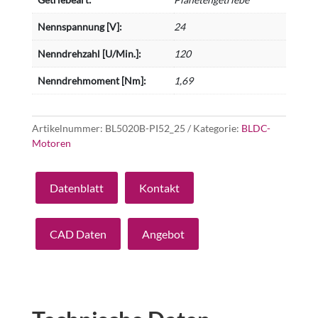
Nennspannung [V]:
24
Nenndrehzahl [U/Min.]:
120
Nenndrehmoment [Nm]:
1,69
Artikelnummer:
BL5020B-PI52_25
Kategorie:
BLDC-
Motoren
Datenblatt
Kontakt
CAD Daten
Angebot