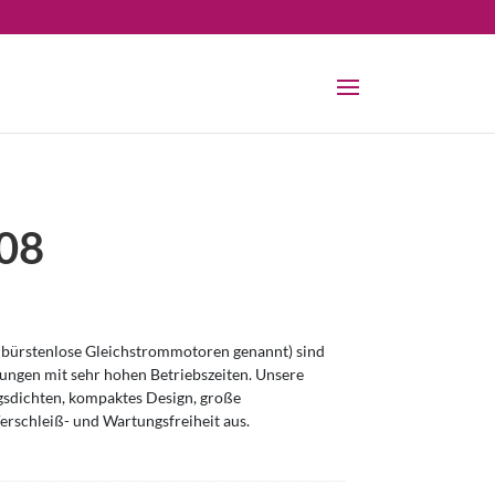
08
bürstenlose Gleichstrommotoren genannt) sind
ngen mit sehr hohen Betriebszeiten. Unsere
sdichten, kompaktes Design, große
erschleiß- und Wartungsfreiheit aus.