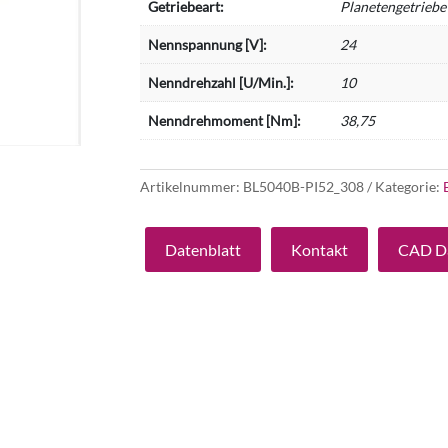
Getriebeart:
Planetengetriebe
Nennspannung [V]:
24
Nenndrehzahl [U/Min.]:
10
Nenndrehmoment [Nm]:
38,75
Artikelnummer:
BL5040B-PI52_308
Kategorie:
Datenblatt
Kontakt
CAD D