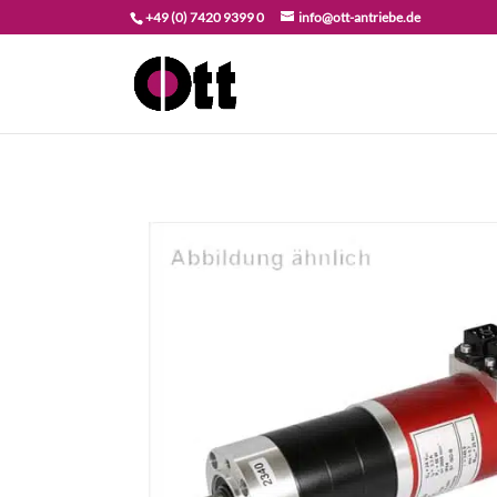
+49 (0) 7420 9399 0
info@ott-antriebe.de