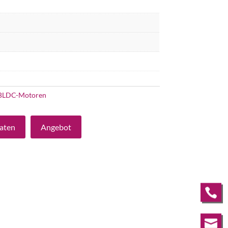
BLDC-Motoren
aten
Angebot

