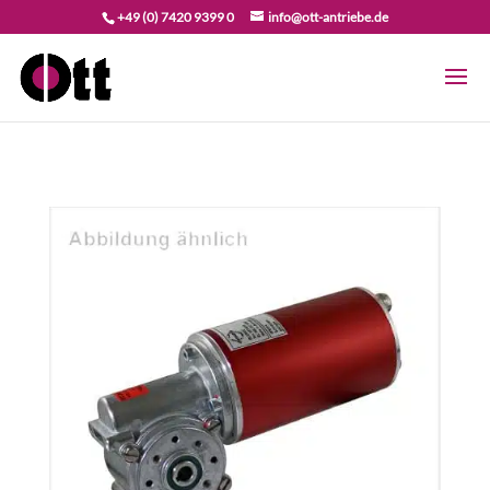
+49 (0) 7420 9399 0
info@ott-antriebe.de