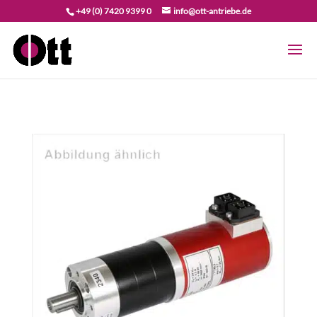
+49 (0) 7420 9399 0
info@ott-antriebe.de