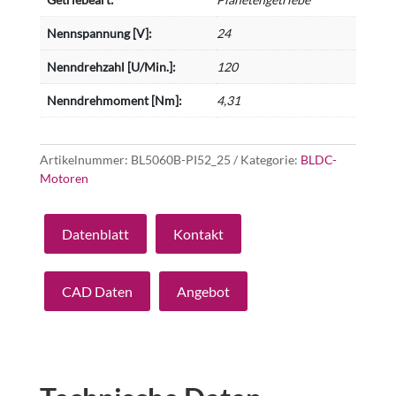
Nennspannung [V]:
24
Nenndrehzahl [U/Min.]:
120
Nenndrehmoment [Nm]:
4,31
Artikelnummer:
BL5060B-PI52_25
Kategorie:
BLDC-
Motoren
Datenblatt
Kontakt
CAD Daten
Angebot