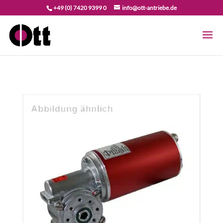
+49 (0) 7420 9399 0
info@ott-antriebe.de