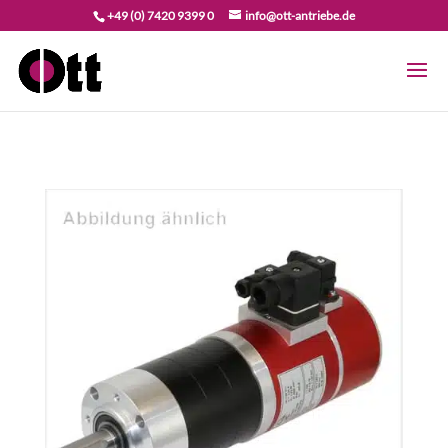
+49 (0) 7420 9399 0
info@ott-antriebe.de