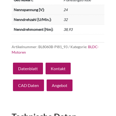
Nennspannung [V]:
24
Nenndrehzahl [U/Min.]:
32
Nenndrehmoment [Nm]:
38,93
Artikelnummer:
BL8060B-PI81_93
Kategorie:
BLDC-
Motoren
Datenblatt
Kontakt
CAD Daten
Angebot