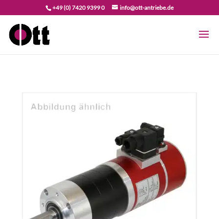
+49 (0) 7420 9399 0
info@ott-antriebe.de