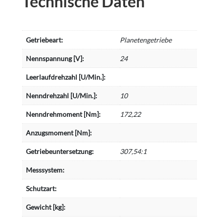
Technische Daten
Getriebeart:
Planetengetriebe
Nennspannung [V]:
24
Leerlaufdrehzahl [U/Min.]:
Nenndrehzahl [U/Min.]:
10
Nenndrehmoment [Nm]:
172,22
Anzugsmoment [Nm]:
Getriebeuntersetzung:
307,54:1
Messsystem:
Schutzart:
Gewicht [kg]: