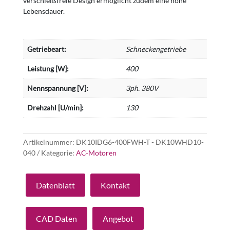
verschleißfreie Design ermöglicht zudem eine hohe
Lebensdauer.
Getriebeart:
Schneckengetriebe
Leistung [W]:
400
Nennspannung [V]:
3ph. 380V
Drehzahl [U/min]:
130
Artikelnummer:
DK10IDG6-400FWH-T - DK10WHD10-
040
Kategorie:
AC-Motoren
Datenblatt
Kontakt
CAD Daten
Angebot