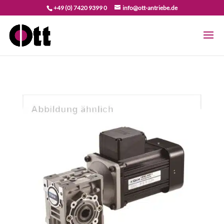
+49 (0) 7420 9399 0
info@ott-antriebe.de