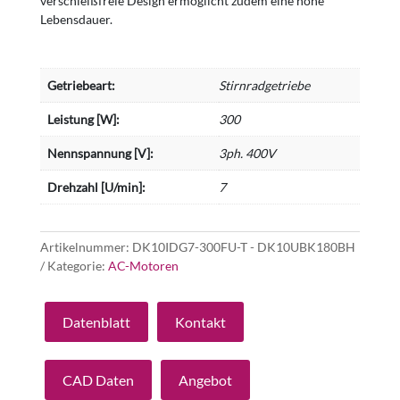
verschleißfreie Design ermöglicht zudem eine hohe
Lebensdauer.
Getriebeart:
Stirnradgetriebe
Leistung [W]:
300
Nennspannung [V]:
3ph. 400V
Drehzahl [U/min]:
7
Artikelnummer:
DK10IDG7-300FU-T - DK10UBK180BH
Kategorie:
AC-Motoren
Datenblatt
Kontakt
CAD Daten
Angebot