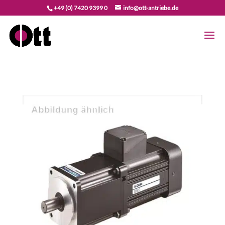
+49 (0) 7420 9399 0
info@ott-antriebe.de