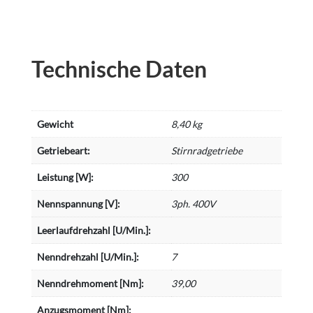
Technische Daten
Gewicht
8,40 kg
Getriebeart:
Stirnradgetriebe
Leistung [W]:
300
Nennspannung [V]:
3ph. 400V
Leerlaufdrehzahl [U/Min.]:
Nenndrehzahl [U/Min.]:
7
Nenndrehmoment [Nm]:
39,00
Anzugsmoment [Nm]: