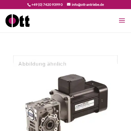
+49 (0) 7420 9399 0
info@ott-antriebe.de