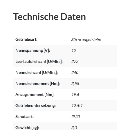
Technische Daten
Getriebeart:
Stirnradgetriebe
Nennspannung [V]:
12
Leerlaufdrehzahl [U/Min.]:
272
Nenndrehzahl [U/Min.]:
240
Nenndrehmoment [Nm]:
3,58
Anzugsmoment [Nm]:
19,6
Getriebeuntersetzung:
12,5:1
Schutzart:
IP20
Gewicht [kg]:
3,3