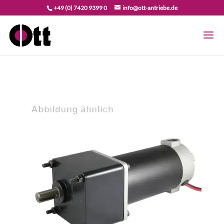
+49 (0) 7420 9399 0
info@ott-antriebe.de