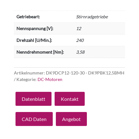
Getriebeart:
Stirnradgetriebe
Nennspannung [V]:
12
Drehzahl [U/Min.]:
240
Nenndrehmoment [Nm]:
3,58
Artikelnummer:
DK9DCP12-120-30 - DK9PBK12,5BMH
Kategorie:
DC-Motoren
Datenblatt
Kontakt
CAD Daten
Angebot