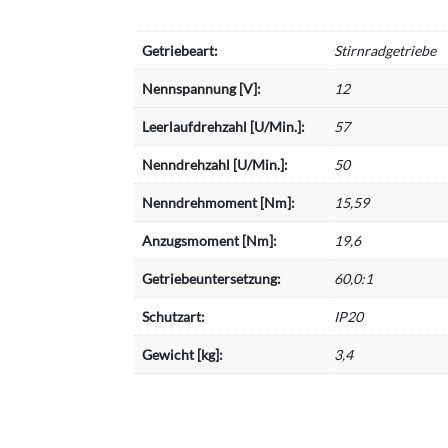
Getriebeart:
Stirnradgetriebe
Nennspannung [V]:
12
Leerlaufdrehzahl [U/Min.]:
57
Nenndrehzahl [U/Min.]:
50
Nenndrehmoment [Nm]:
15,59
Anzugsmoment [Nm]:
19,6
Getriebeuntersetzung:
60,0:1
Schutzart:
IP20
Gewicht [kg]:
3,4