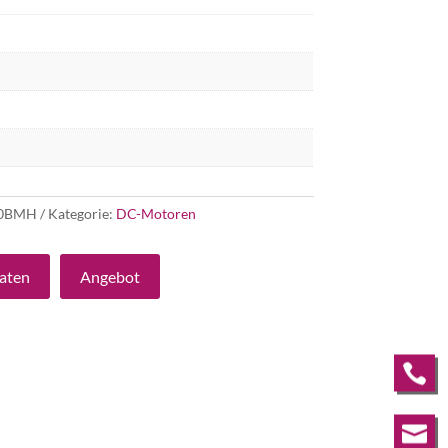
60BMH
Kategorie:
DC-Motoren
aten
Angebot

