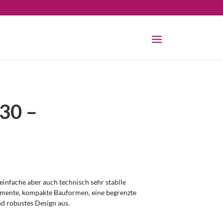
30 –
infache aber auch technisch sehr stabile
omente, kompakte Bauformen, eine begrenzte
nd robustes Design aus.