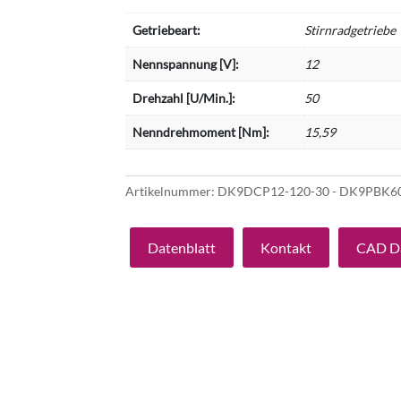
Getriebeart:
Stirnradgetriebe
Nennspannung [V]:
12
Drehzahl [U/Min.]:
50
Nenndrehmoment [Nm]:
15,59
Artikelnummer:
DK9DCP12-120-30 - DK9PBK
Datenblatt
Kontakt
CAD D