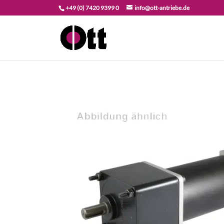
+49 (0) 7420 9399 0
info@ott-antriebe.de