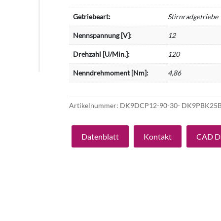
Getriebeart:
Stirnradgetriebe
Nennspannung [V]:
12
Drehzahl [U/Min.]:
120
Nenndrehmoment [Nm]:
4,86
Artikelnummer:
DK9DCP12-90-30- DK9PBK2
Datenblatt
Kontakt
CAD D