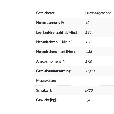
Getriebeart:
Stirnradgetriebe
Nennspannung [V]:
12
Leerlaufdrehzahl [U/Min.]:
136
Nenndrehzahl [U/Min.]:
120
Nenndrehmoment [Nm]:
4,86
Anzugsmoment [Nm]:
19,6
Getriebeuntersetzung:
25,0:1
Messsystem:
Schutzart:
IP20
Gewicht [kg]:
3,4