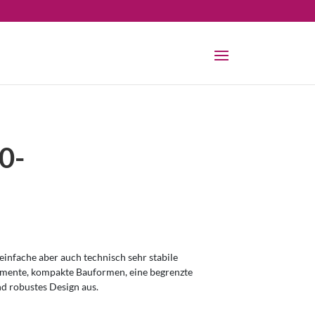
0-
infache aber auch technisch sehr stabile
omente, kompakte Bauformen, eine begrenzte
nd robustes Design aus.