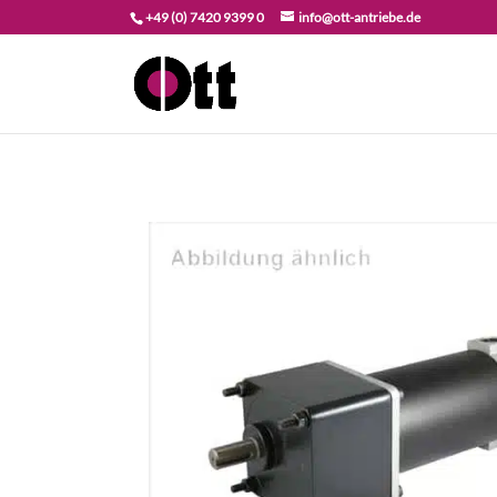
+49 (0) 7420 9399 0
info@ott-antriebe.de