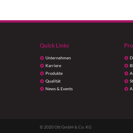
Quick Links
Pro
Unternehmen
D
Karriere
B
Produkte
A
Qualität
S
News & Events
A
© 2020 Ott GmbH & Co. KG