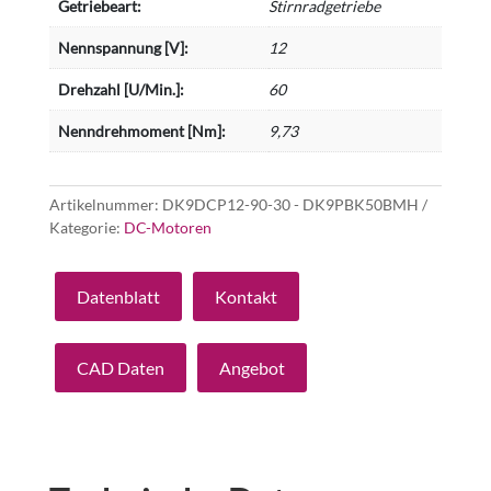
Getriebeart:
Stirnradgetriebe
Nennspannung [V]:
12
Drehzahl [U/Min.]:
60
Nenndrehmoment [Nm]:
9,73
Artikelnummer:
DK9DCP12-90-30 - DK9PBK50BMH
Kategorie:
DC-Motoren
Datenblatt
Kontakt
CAD Daten
Angebot