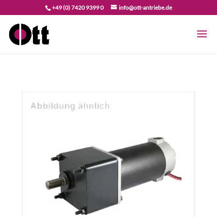
+49 (0) 7420 9399 0
info@ott-antriebe.de