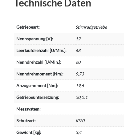
Technische Daten
Getriebeart:
Stirnradgetriebe
Nennspannung [V]:
12
Leerlaufdrehzahl [U/Min.]:
68
Nenndrehzahl [U/Min.]:
60
Nenndrehmoment [Nm]:
9,73
Anzugsmoment [Nm]:
19,6
Getriebeuntersetzung:
50,0:1
Messsystem:
Schutzart:
IP20
Gewicht [kg]:
3,4