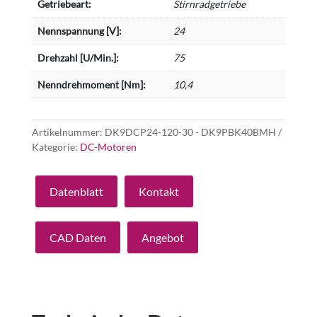
Getriebeart:
Stirnradgetriebe
Nennspannung [V]:
24
Drehzahl [U/Min.]:
75
Nenndrehmoment [Nm]:
10,4
Artikelnummer:
DK9DCP24-120-30 - DK9PBK40BMH
Kategorie:
DC-Motoren
Datenblatt
Kontakt
CAD Daten
Angebot