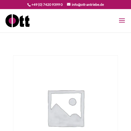
+49 (0) 7420 9399 0
info@ott-antriebe.de