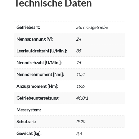
Technische Daten
Getriebeart:
Stirnradgetriebe
Nennspannung [V]:
24
Leerlaufdrehzahl [U/Min.]:
85
Nenndrehzahl [U/Min.]:
75
Nenndrehmoment [Nm]:
10,4
Anzugsmoment [Nm]:
19,6
Getriebeuntersetzung:
40,0:1
Messsystem:
Schutzart:
IP20
Gewicht [kg]:
3,4