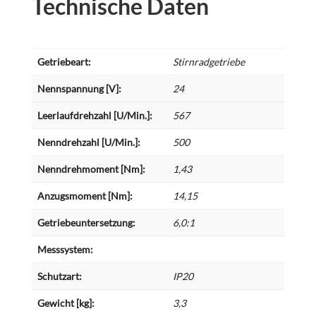
Technische Daten
Getriebeart:
Stirnradgetriebe
Nennspannung [V]:
24
Leerlaufdrehzahl [U/Min.]:
567
Nenndrehzahl [U/Min.]:
500
Nenndrehmoment [Nm]:
1,43
Anzugsmoment [Nm]:
14,15
Getriebeuntersetzung:
6,0:1
Messsystem:
Schutzart:
IP20
Gewicht [kg]:
3,3