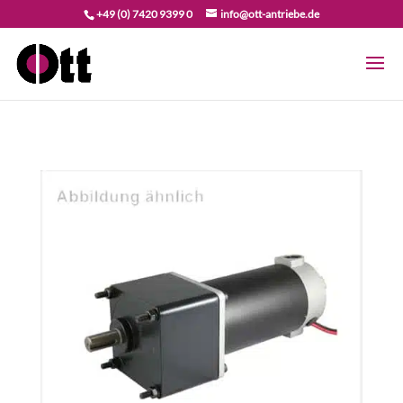
+49 (0) 7420 9399 0
info@ott-antriebe.de