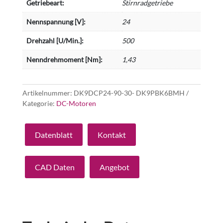
Getriebeart:
Stirnradgetriebe
Nennspannung [V]:
24
Drehzahl [U/Min.]:
500
Nenndrehmoment [Nm]:
1,43
Artikelnummer:
DK9DCP24-90-30- DK9PBK6BMH
Kategorie:
DC-Motoren
Datenblatt
Kontakt
CAD Daten
Angebot