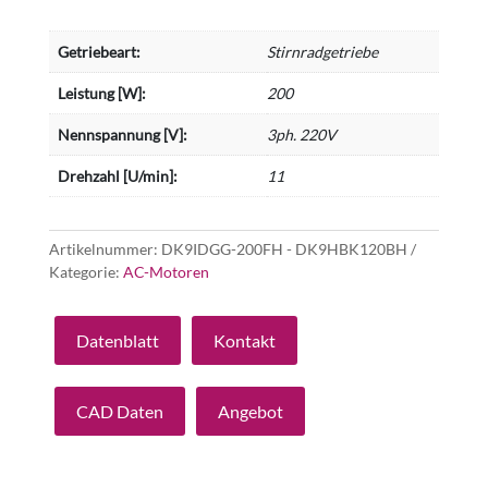
Getriebeart:
Stirnradgetriebe
Leistung [W]:
200
Nennspannung [V]:
3ph. 220V
Drehzahl [U/min]:
11
Artikelnummer:
DK9IDGG-200FH - DK9HBK120BH
Kategorie:
AC-Motoren
Datenblatt
Kontakt
CAD Daten
Angebot