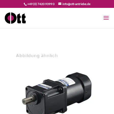
+49 (0) 7420 9399 0
info@ott-antriebe.de