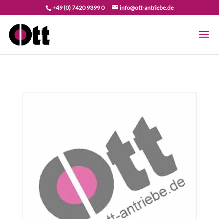
+49 (0) 7420 9399 0
info@ott-antriebe.de