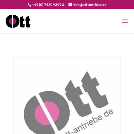
+49 (0) 7420 9399 0
info@ott-antriebe.de