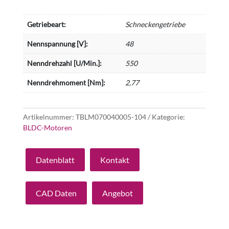
Getriebeart:
Schneckengetriebe
Nennspannung [V]:
48
Nenndrehzahl [U/Min.]:
550
Nenndrehmoment [Nm]:
2,77
Artikelnummer:
TBLM070040005-104
Kategorie:
BLDC-Motoren
Datenblatt
Kontakt
CAD Daten
Angebot