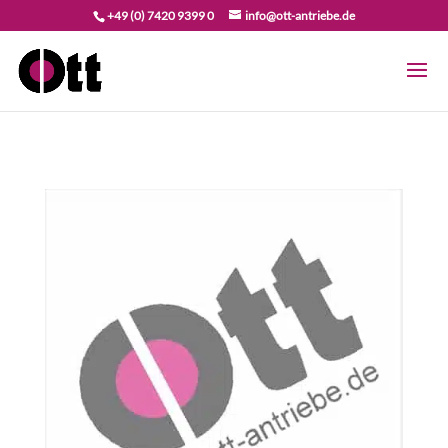
+49 (0) 7420 9399 0
info@ott-antriebe.de