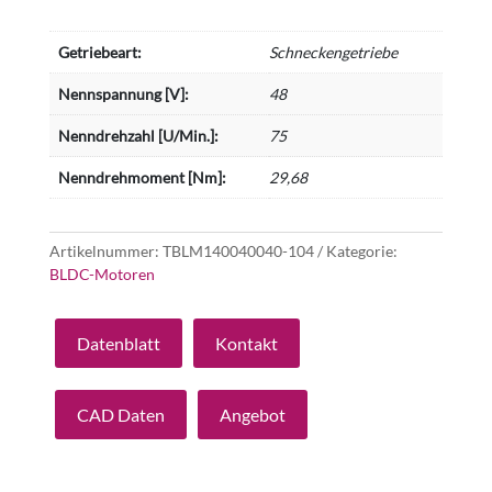
Getriebeart:
Schneckengetriebe
Nennspannung [V]:
48
Nenndrehzahl [U/Min.]:
75
Nenndrehmoment [Nm]:
29,68
Artikelnummer:
TBLM140040040-104
Kategorie:
BLDC-Motoren
Datenblatt
Kontakt
CAD Daten
Angebot