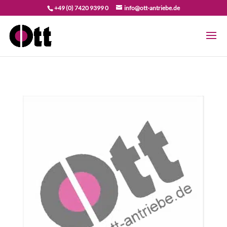
+49 (0) 7420 9399 0
info@ott-antriebe.de