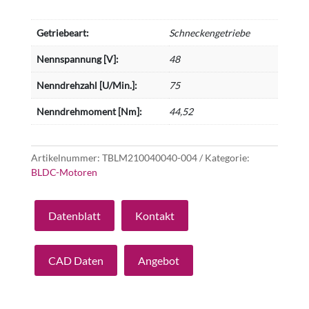
Getriebeart:
Schneckengetriebe
Nennspannung [V]:
48
Nenndrehzahl [U/Min.]:
75
Nenndrehmoment [Nm]:
44,52
Artikelnummer:
TBLM210040040-004
Kategorie:
BLDC-Motoren
Datenblatt
Kontakt
CAD Daten
Angebot