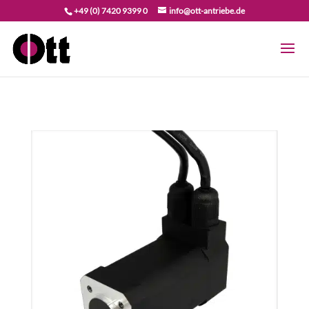
+49 (0) 7420 9399 0
info@ott-antriebe.de