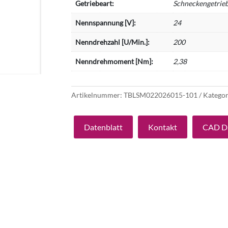
Getriebeart:
Schneckengetrie
Nennspannung [V]:
24
Nenndrehzahl [U/Min.]:
200
Nenndrehmoment [Nm]:
2,38
Artikelnummer:
TBLSM022026015-101
Kategor
Datenblatt
Kontakt
CAD D