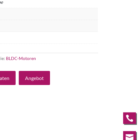
be
ie:
BLDC-Motoren
aten
Angebot

