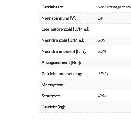
Getriebeart:
Schneckengetrieb
Nennspannung [V]:
24
Leerlaufdrehzahl [U/Min.]:
Nenndrehzahl [U/Min.]:
200
Nenndrehmoment [Nm]:
2,38
Anzugsmoment [Nm]:
Getriebeuntersetzung:
15:01
Messsystem:
Schutzart:
IP54
Gewicht [kg]: