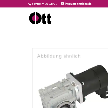
+49 (0) 7420 9399 0
info@ott-antriebe.de