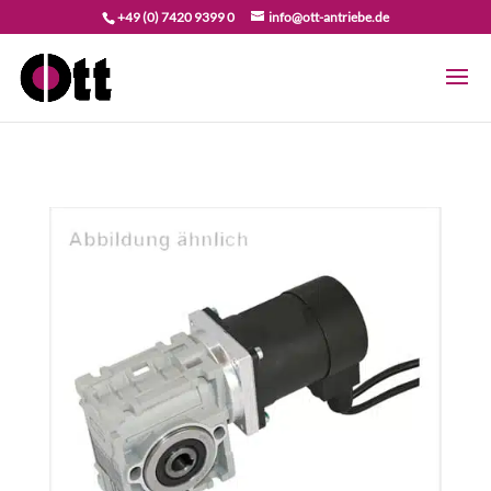
+49 (0) 7420 9399 0
info@ott-antriebe.de