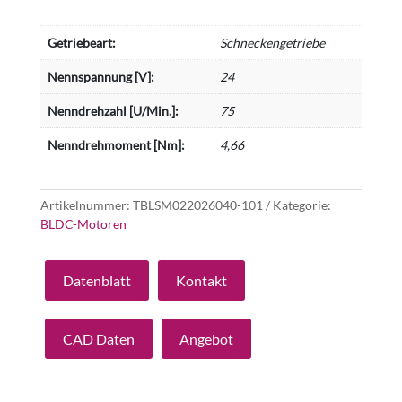
Getriebeart:
Schneckengetriebe
Nennspannung [V]:
24
Nenndrehzahl [U/Min.]:
75
Nenndrehmoment [Nm]:
4,66
Artikelnummer:
TBLSM022026040-101
Kategorie:
BLDC-Motoren
Datenblatt
Kontakt
CAD Daten
Angebot