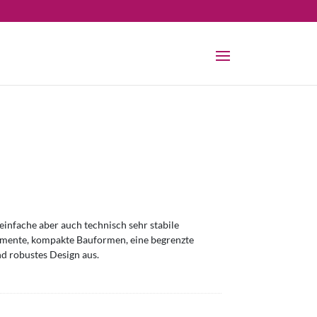
infache aber auch technisch sehr stabile
omente, kompakte Bauformen, eine begrenzte
nd robustes Design aus.