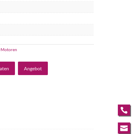
-Motoren
aten
Angebot

