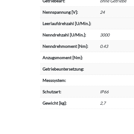
Getriebeart:
ohne Getriebe
Nennspannung [V]:
24
Leerlaufdrehzahl [U/Min.]:
Nenndrehzahl [U/Min.]:
3000
Nenndrehmoment [Nm]:
0.43
Anzugsmoment [Nm]:
Getriebeuntersetzung:
Messsystem:
Schutzart:
IP66
Gewicht [kg]:
2,7