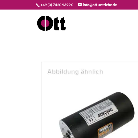
+49 (0) 7420 9399 0
info@ott-antriebe.de