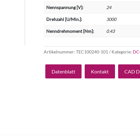
Nennspannung [V]:
24
Drehzahl [U/Min.]:
3000
Nenndrehmoment [Nm]:
0.43
Artikelnummer:
TEC100240-101
Kategorie:
DC
Datenblatt
Kontakt
CAD D