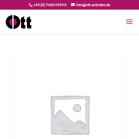
+49 (0) 7420 9399 0
info@ott-antriebe.de