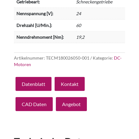
Getriebeart:
Schneckengetriebe
Nennspannung [V]:
24
Drehzahl [U/Min.]:
60
Nenndrehmoment [Nm]:
19,2
Artikelnummer:
TECM180026050-001
Kategorie:
DC-
Motoren
Datenblatt
Kontakt
CAD Daten
Angebot