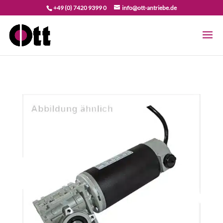
+49 (0) 7420 9399 0
info@ott-antriebe.de