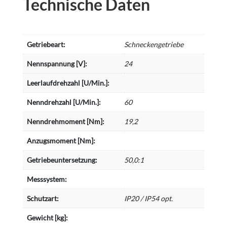
Technische Daten
Getriebeart:
Schneckengetriebe
Nennspannung [V]:
24
Leerlaufdrehzahl [U/Min.]:
Nenndrehzahl [U/Min.]:
60
Nenndrehmoment [Nm]:
19,2
Anzugsmoment [Nm]:
Getriebeuntersetzung:
50,0:1
Messsystem:
Schutzart:
IP20 / IP54 opt.
Gewicht [kg]: