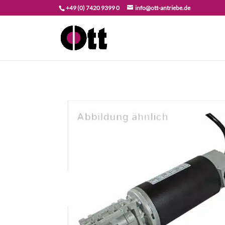
+49 (0) 7420 9399 0
info@ott-antriebe.de