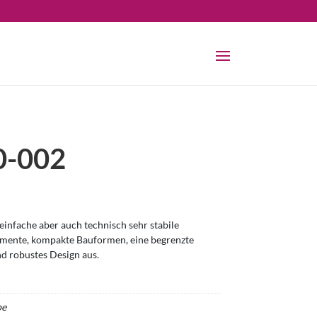
-002
infache aber auch technisch sehr stabile
omente, kompakte Bauformen, eine begrenzte
nd robustes Design aus.
be