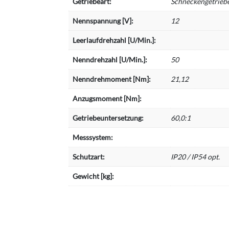
Getriebeart:
Schneckengetrieb
Nennspannung [V]:
12
Leerlaufdrehzahl [U/Min.]:
Nenndrehzahl [U/Min.]:
50
Nenndrehmoment [Nm]:
21,12
Anzugsmoment [Nm]:
Getriebeuntersetzung:
60,0:1
Messsystem:
Schutzart:
IP20 / IP54 opt.
Gewicht [kg]: