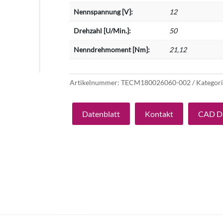
Nennspannung [V]:
12
Drehzahl [U/Min.]:
50
Nenndrehmoment [Nm]:
21,12
Artikelnummer:
TECM180026060-002
Kategor
Datenblatt
Kontakt
CAD D