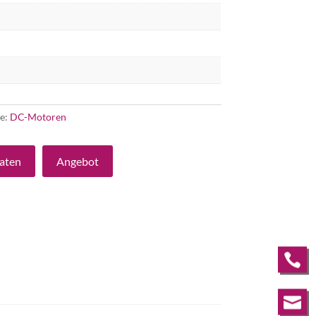
ie:
DC-Motoren
aten
Angebot

