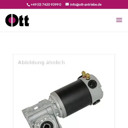
+49 (0) 7420 9399 0
info@ott-antriebe.de