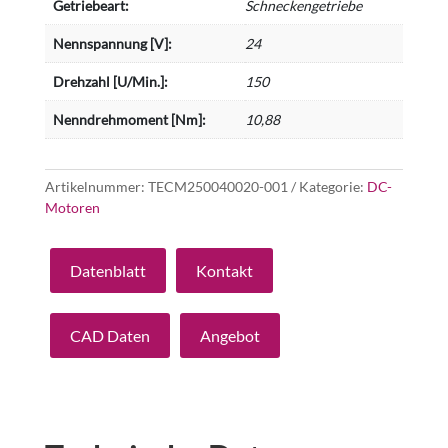
Getriebeart:
Schneckengetriebe
Nennspannung [V]:
24
Drehzahl [U/Min.]:
150
Nenndrehmoment [Nm]:
10,88
Artikelnummer:
TECM250040020-001
Kategorie:
DC-
Motoren
Datenblatt
Kontakt
CAD Daten
Angebot