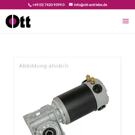
+49 (0) 7420 9399 0
info@ott-antriebe.de