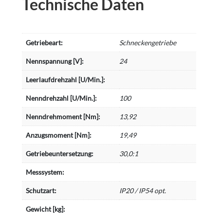
Technische Daten
Getriebeart:
Schneckengetriebe
Nennspannung [V]:
24
Leerlaufdrehzahl [U/Min.]:
Nenndrehzahl [U/Min.]:
100
Nenndrehmoment [Nm]:
13,92
Anzugsmoment [Nm]:
19,49
Getriebeuntersetzung:
30,0:1
Messsystem:
Schutzart:
IP20 / IP54 opt.
Gewicht [kg]: