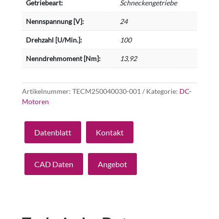
Getriebeart:
Schneckengetriebe
Nennspannung [V]:
24
Drehzahl [U/Min.]:
100
Nenndrehmoment [Nm]:
13,92
Artikelnummer:
TECM250040030-001
Kategorie:
DC-
Motoren
Datenblatt
Kontakt
CAD Daten
Angebot