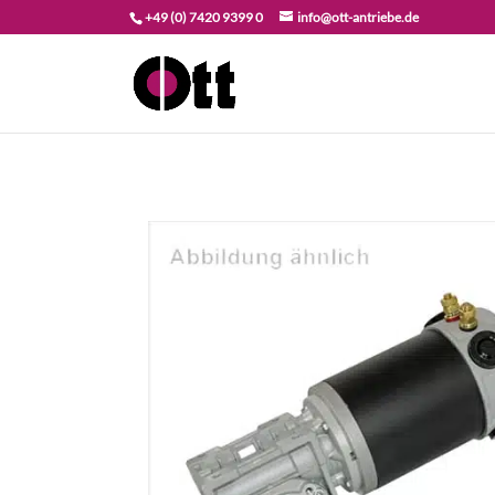
+49 (0) 7420 9399 0
info@ott-antriebe.de