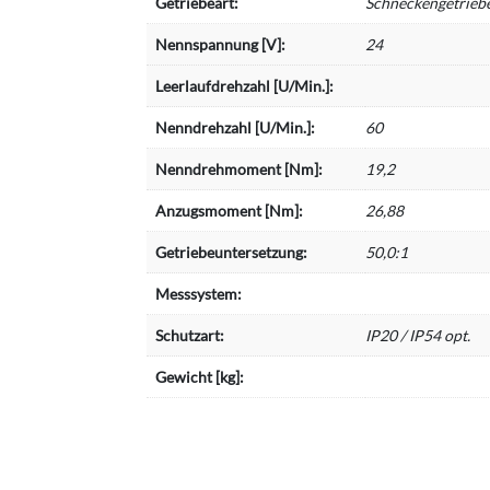
Getriebeart:
Schneckengetrieb
Nennspannung [V]:
24
Leerlaufdrehzahl [U/Min.]:
Nenndrehzahl [U/Min.]:
60
Nenndrehmoment [Nm]:
19,2
Anzugsmoment [Nm]:
26,88
Getriebeuntersetzung:
50,0:1
Messsystem:
Schutzart:
IP20 / IP54 opt.
Gewicht [kg]: