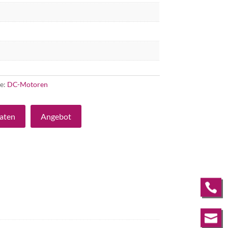
ie:
DC-Motoren
aten
Angebot

