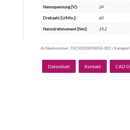
Nennspannung [V]:
24
Drehzahl [U/Min.]:
60
Nenndrehmoment [Nm]:
19,2
Artikelnummer:
TECM250050050-001
Kategor
Datenblatt
Kontakt
CAD D