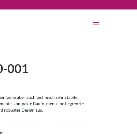
-001
infache aber auch technisch sehr stabile
omente, kompakte Bauformen, eine begrenzte
nd robustes Design aus.
be