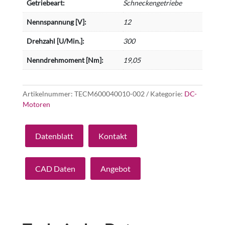
Getriebeart:
Schneckengetriebe
Nennspannung [V]:
12
Drehzahl [U/Min.]:
300
Nenndrehmoment [Nm]:
19,05
Artikelnummer:
TECM600040010-002
Kategorie:
DC-
Motoren
Datenblatt
Kontakt
CAD Daten
Angebot