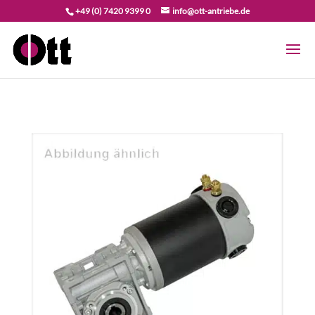
+49 (0) 7420 9399 0
info@ott-antriebe.de