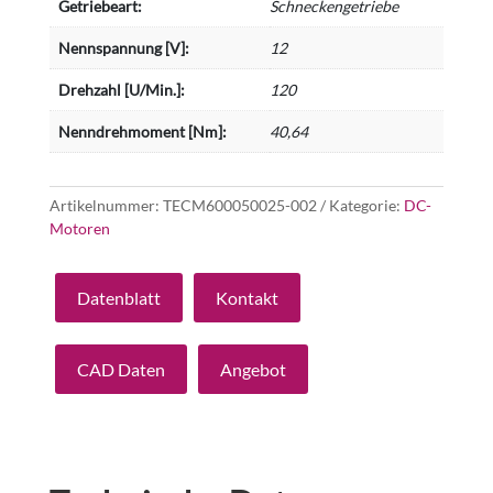
Getriebeart:
Schneckengetriebe
Nennspannung [V]:
12
Drehzahl [U/Min.]:
120
Nenndrehmoment [Nm]:
40,64
Artikelnummer:
TECM600050025-002
Kategorie:
DC-
Motoren
Datenblatt
Kontakt
CAD Daten
Angebot