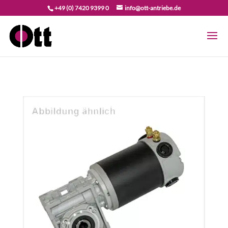
+49 (0) 7420 9399 0
info@ott-antriebe.de