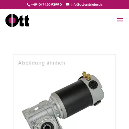
+49 (0) 7420 9399 0
info@ott-antriebe.de