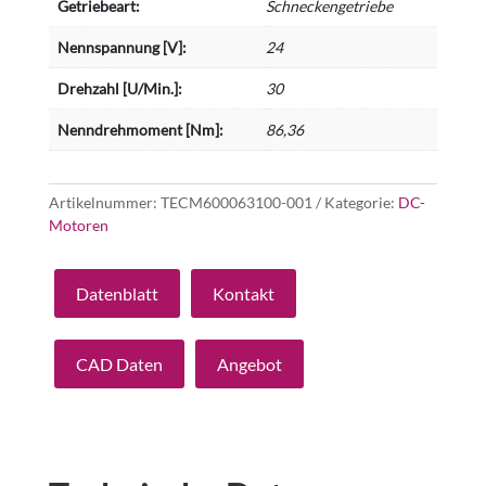
Getriebeart:
Schneckengetriebe
Nennspannung [V]:
24
Drehzahl [U/Min.]:
30
Nenndrehmoment [Nm]:
86,36
Artikelnummer:
TECM600063100-001
Kategorie:
DC-
Motoren
Datenblatt
Kontakt
CAD Daten
Angebot