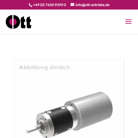
+49 (0) 7420 9399 0
info@ott-antriebe.de