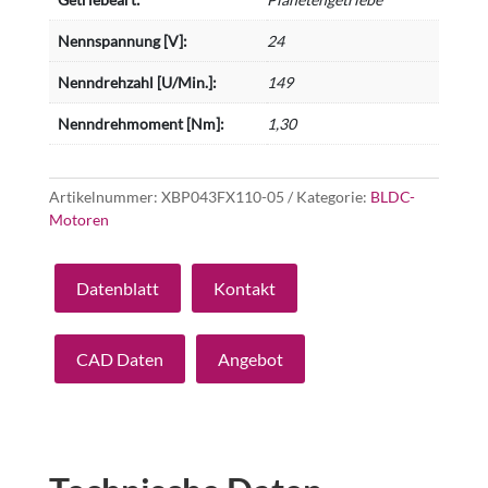
Nennspannung [V]:
24
Nenndrehzahl [U/Min.]:
149
Nenndrehmoment [Nm]:
1,30
Artikelnummer:
XBP043FX110-05
Kategorie:
BLDC-
Motoren
Datenblatt
Kontakt
CAD Daten
Angebot