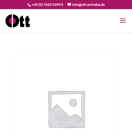
+49 (0) 7420 9399 0
info@ott-antriebe.de