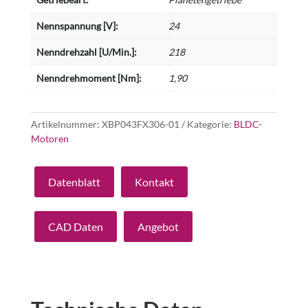
Nennspannung [V]:
24
Nenndrehzahl [U/Min.]:
218
Nenndrehmoment [Nm]:
1,90
Artikelnummer:
XBP043FX306-01
Kategorie:
BLDC-
Motoren
Datenblatt
Kontakt
CAD Daten
Angebot