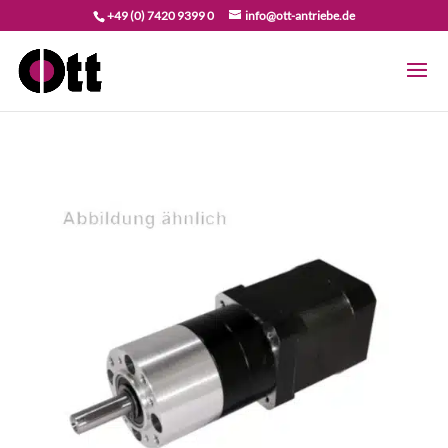
+49 (0) 7420 9399 0
info@ott-antriebe.de