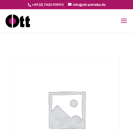
+49 (0) 7420 9399 0
info@ott-antriebe.de