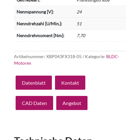
Nennspannung [V]:
24
Nenndrehzahl [U/Min.]:
51
Nenndrehmoment [Nm]:
7,70
Artikelnummer:
XBP043FX318-05
Kategorie:
BLDC-
Motoren
Datenblatt
Kontakt
CAD Daten
Angebot